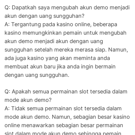
Q: Dapatkah saya mengubah akun demo menjadi
akun dengan uang sungguhan?
A: Tergantung pada kasino online, beberapa
kasino memungkinkan pemain untuk mengubah
akun demo menjadi akun dengan uang
sungguhan setelah mereka merasa siap. Namun,
ada juga kasino yang akan meminta anda
membuat akun baru jika anda ingin bermain
dengan uang sungguhan.
Q: Apakah semua permainan slot tersedia dalam
mode akun demo?
A: Tidak semua permainan slot tersedia dalam
mode akun demo. Namun, sebagian besar kasino
online menawarkan sebagian besar permainan
slot dalam mode akun demo sehingga pemain