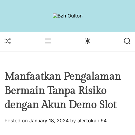
S
k
i
B
p
z
t
h
S
M
S
S
o
O
H
E
W
E
c
U
N
I
A
u
o
F
U
T
R
l
F
C
C
n
t
L
H
H
t
E
C
Manfaatkan Pengalaman
o
O
e
n
L
n
Bermain Tanpa Risiko
O
t
R
M
dengan Akun Demo Slot
O
D
E
Posted on
January 18, 2024
by
alertokapi94