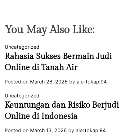
You May Also Like:
Uncategorized
Rahasia Sukses Bermain Judi
Online di Tanah Air
Posted on
March 28, 2026
by
alertokapi94
Uncategorized
Keuntungan dan Risiko Berjudi
Online di Indonesia
Posted on
March 13, 2026
by
alertokapi94