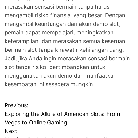
merasakan sensasi bermain tanpa harus
mengambil risiko finansial yang besar. Dengan
mengambil keuntungan dari akun demo slot,
pemain dapat mempelajari, meningkatkan
keterampilan, dan merasakan semua keseruan
bermain slot tanpa khawatir kehilangan uang.
Jadi, jika Anda ingin merasakan sensasi bermain
slot tanpa risiko, pertimbangkan untuk
menggunakan akun demo dan manfaatkan
kesempatan ini sesegera mungkin.
Previous:
P
Exploring the Allure of American Slots: From
o
Vegas to Online Gaming
Next:
s