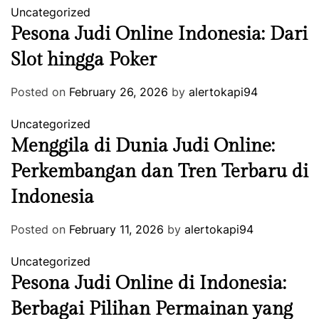
Uncategorized
Pesona Judi Online Indonesia: Dari
Slot hingga Poker
Posted on
February 26, 2026
by
alertokapi94
Uncategorized
Menggila di Dunia Judi Online:
Perkembangan dan Tren Terbaru di
Indonesia
Posted on
February 11, 2026
by
alertokapi94
Uncategorized
Pesona Judi Online di Indonesia:
Berbagai Pilihan Permainan yang