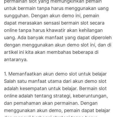
permainan slot yang memungkinkan pemain
untuk bermain tanpa harus menggunakan uang
sungguhan. Dengan akun demo ini, pemain
dapat merasakan sensasi bermain slot secara
online tanpa harus khawatir akan kehilangan
uang. Ada banyak manfaat yang dapat diperoleh
dengan menggunakan akun demo slot ini, dan di
artikel ini kita akan membahas beberapa di
antaranya.
1. Memanfaatkan akun demo slot untuk belajar
Salah satu manfaat utama dari akun demo slot
adalah kesempatan untuk belajar. Bermain slot
online adalah tentang strategi, keberuntungan,
dan pemahaman akan permainan. Dengan
menggunakan akun demo, pemain dapat belajar