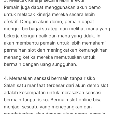
3. Melacak kinerja secara lebih efektif
Pemain juga dapat menggunakan akun demo
untuk melacak kinerja mereka secara lebih
efektif. Dengan akun demo, pemain dapat
menguji berbagai strategi dan melihat mana yang
bekerja dengan baik dan mana yang tidak. Ini
akan membantu pemain untuk lebih memahami
permainan slot dan meningkatkan kemungkinan
menang ketika mereka memutuskan untuk
bermain dengan uang sungguhan.
4. Merasakan sensasi bermain tanpa risiko
Salah satu manfaat terbesar dari akun demo slot
adalah kesempatan untuk merasakan sensasi
bermain tanpa risiko. Bermain slot online bisa
menjadi sesuatu yang menegangkan dan
mendebarkan, dan dengan akun demo, pemain