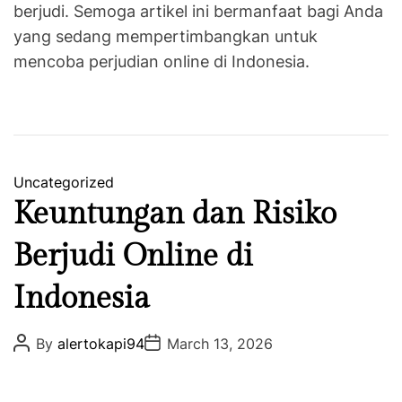
berjudi. Semoga artikel ini bermanfaat bagi Anda
yang sedang mempertimbangkan untuk
mencoba perjudian online di Indonesia.
Uncategorized
Keuntungan dan Risiko
Berjudi Online di
Indonesia
P
P
By
alertokapi94
March 13, 2026
o
o
s
s
t
t
A
D