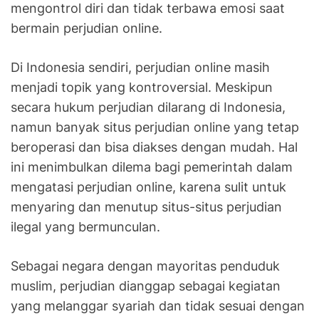
mengontrol diri dan tidak terbawa emosi saat
bermain perjudian online.
Di Indonesia sendiri, perjudian online masih
menjadi topik yang kontroversial. Meskipun
secara hukum perjudian dilarang di Indonesia,
namun banyak situs perjudian online yang tetap
beroperasi dan bisa diakses dengan mudah. Hal
ini menimbulkan dilema bagi pemerintah dalam
mengatasi perjudian online, karena sulit untuk
menyaring dan menutup situs-situs perjudian
ilegal yang bermunculan.
Sebagai negara dengan mayoritas penduduk
muslim, perjudian dianggap sebagai kegiatan
yang melanggar syariah dan tidak sesuai dengan