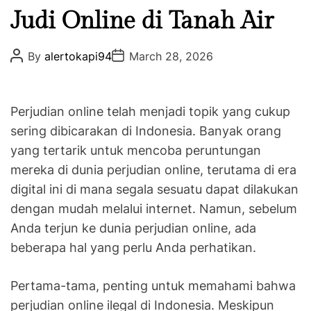
Judi Online di Tanah Air
P
P
By
alertokapi94
March 28, 2026
o
o
s
s
t
t
A
D
u
a
Perjudian online telah menjadi topik yang cukup
t
t
sering dibicarakan di Indonesia. Banyak orang
h
e
o
yang tertarik untuk mencoba peruntungan
r
mereka di dunia perjudian online, terutama di era
digital ini di mana segala sesuatu dapat dilakukan
dengan mudah melalui internet. Namun, sebelum
Anda terjun ke dunia perjudian online, ada
beberapa hal yang perlu Anda perhatikan.
Pertama-tama, penting untuk memahami bahwa
perjudian online ilegal di Indonesia. Meskipun