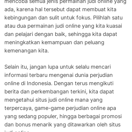
mencoba semua jenis permainan judi online yang
ada, karena hal tersebut dapat membuat kita
kebingungan dan sulit untuk fokus. Pilihlah satu
atau dua permainan judi online yang kita kuasai
dan pelajari dengan baik, sehingga kita dapat
meningkatkan kemampuan dan peluang
kemenangan kita.
Selain itu, jangan lupa untuk selalu mencari
informasi terbaru mengenai dunia perjudian
online di Indonesia. Dengan terus mengikuti
berita dan perkembangan terkini, kita dapat
mengetahui situs judi online mana yang
terpercaya, game-game perjudian online apa
yang sedang populer, hingga berbagai promosi
dan bonus menarik yang ditawarkan oleh situs