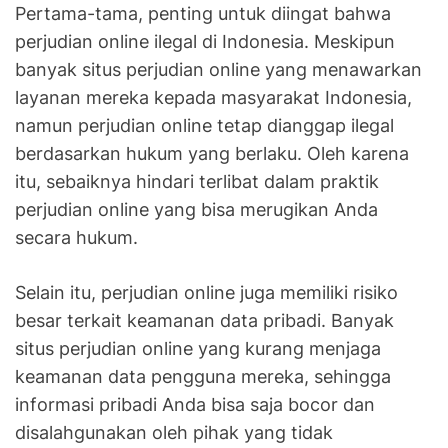
Pertama-tama, penting untuk diingat bahwa
perjudian online ilegal di Indonesia. Meskipun
banyak situs perjudian online yang menawarkan
layanan mereka kepada masyarakat Indonesia,
namun perjudian online tetap dianggap ilegal
berdasarkan hukum yang berlaku. Oleh karena
itu, sebaiknya hindari terlibat dalam praktik
perjudian online yang bisa merugikan Anda
secara hukum.
Selain itu, perjudian online juga memiliki risiko
besar terkait keamanan data pribadi. Banyak
situs perjudian online yang kurang menjaga
keamanan data pengguna mereka, sehingga
informasi pribadi Anda bisa saja bocor dan
disalahgunakan oleh pihak yang tidak