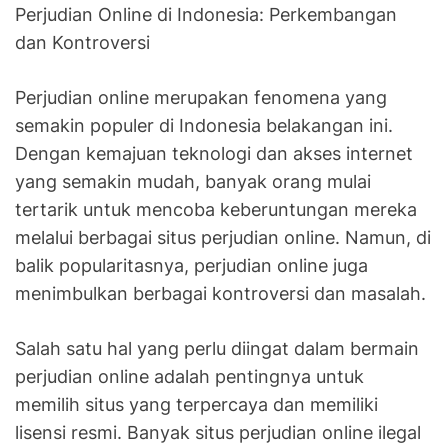
u
a
Perjudian Online di Indonesia: Perkembangan
t
t
dan Kontroversi
h
e
o
r
Perjudian online merupakan fenomena yang
semakin populer di Indonesia belakangan ini.
Dengan kemajuan teknologi dan akses internet
yang semakin mudah, banyak orang mulai
tertarik untuk mencoba keberuntungan mereka
melalui berbagai situs perjudian online. Namun, di
balik popularitasnya, perjudian online juga
menimbulkan berbagai kontroversi dan masalah.
Salah satu hal yang perlu diingat dalam bermain
perjudian online adalah pentingnya untuk
memilih situs yang terpercaya dan memiliki
lisensi resmi. Banyak situs perjudian online ilegal