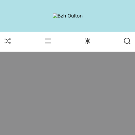
S
k
i
B
p
t
z
S
M
S
S
o
H
E
W
E
c
U
N
I
A
h
o
F
U
T
R
F
C
C
n
L
H
H
O
t
E
C
O
e
L
u
n
O
t
R
l
M
O
D
t
E
o