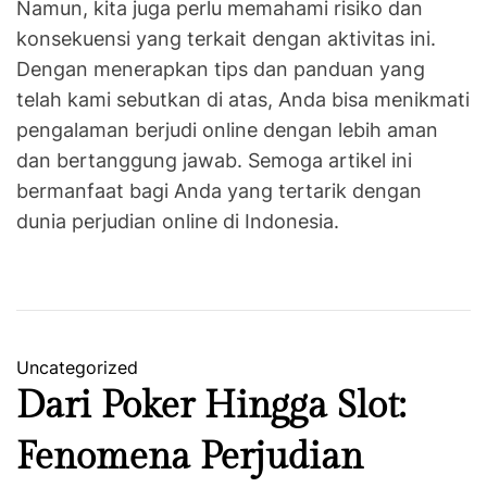
Namun, kita juga perlu memahami risiko dan
konsekuensi yang terkait dengan aktivitas ini.
Dengan menerapkan tips dan panduan yang
telah kami sebutkan di atas, Anda bisa menikmati
pengalaman berjudi online dengan lebih aman
dan bertanggung jawab. Semoga artikel ini
bermanfaat bagi Anda yang tertarik dengan
dunia perjudian online di Indonesia.
Uncategorized
Dari Poker Hingga Slot:
Fenomena Perjudian