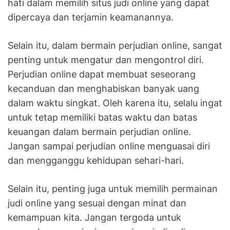
hati dalam memilih situs judi online yang dapat
dipercaya dan terjamin keamanannya.
Selain itu, dalam bermain perjudian online, sangat
penting untuk mengatur dan mengontrol diri.
Perjudian online dapat membuat seseorang
kecanduan dan menghabiskan banyak uang
dalam waktu singkat. Oleh karena itu, selalu ingat
untuk tetap memiliki batas waktu dan batas
keuangan dalam bermain perjudian online.
Jangan sampai perjudian online menguasai diri
dan mengganggu kehidupan sehari-hari.
Selain itu, penting juga untuk memilih permainan
judi online yang sesuai dengan minat dan
kemampuan kita. Jangan tergoda untuk