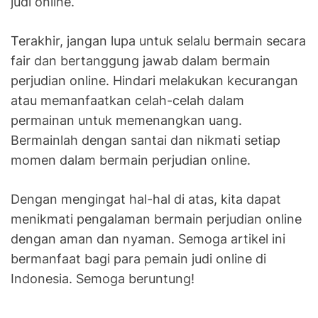
judi online.
Terakhir, jangan lupa untuk selalu bermain secara
fair dan bertanggung jawab dalam bermain
perjudian online. Hindari melakukan kecurangan
atau memanfaatkan celah-celah dalam
permainan untuk memenangkan uang.
Bermainlah dengan santai dan nikmati setiap
momen dalam bermain perjudian online.
Dengan mengingat hal-hal di atas, kita dapat
menikmati pengalaman bermain perjudian online
dengan aman dan nyaman. Semoga artikel ini
bermanfaat bagi para pemain judi online di
Indonesia. Semoga beruntung!