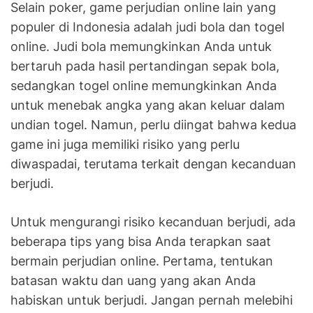
Selain poker, game perjudian online lain yang
populer di Indonesia adalah judi bola dan togel
online. Judi bola memungkinkan Anda untuk
bertaruh pada hasil pertandingan sepak bola,
sedangkan togel online memungkinkan Anda
untuk menebak angka yang akan keluar dalam
undian togel. Namun, perlu diingat bahwa kedua
game ini juga memiliki risiko yang perlu
diwaspadai, terutama terkait dengan kecanduan
berjudi.
Untuk mengurangi risiko kecanduan berjudi, ada
beberapa tips yang bisa Anda terapkan saat
bermain perjudian online. Pertama, tentukan
batasan waktu dan uang yang akan Anda
habiskan untuk berjudi. Jangan pernah melebihi