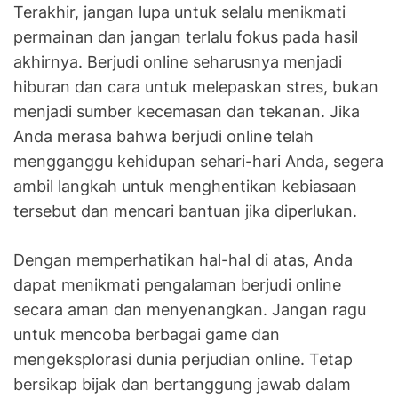
Terakhir, jangan lupa untuk selalu menikmati
permainan dan jangan terlalu fokus pada hasil
akhirnya. Berjudi online seharusnya menjadi
hiburan dan cara untuk melepaskan stres, bukan
menjadi sumber kecemasan dan tekanan. Jika
Anda merasa bahwa berjudi online telah
mengganggu kehidupan sehari-hari Anda, segera
ambil langkah untuk menghentikan kebiasaan
tersebut dan mencari bantuan jika diperlukan.
Dengan memperhatikan hal-hal di atas, Anda
dapat menikmati pengalaman berjudi online
secara aman dan menyenangkan. Jangan ragu
untuk mencoba berbagai game dan
mengeksplorasi dunia perjudian online. Tetap
bersikap bijak dan bertanggung jawab dalam