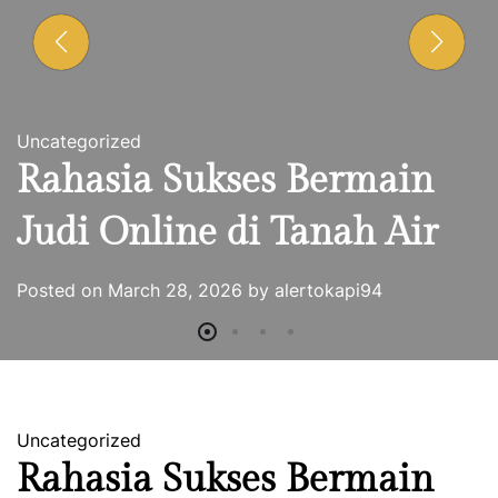
n
Uncategorized
Rahasia Sukses Bermain
Judi Online di Tanah Air
Posted on
March 28, 2026
by
alertokapi94
Uncategorized
Rahasia Sukses Bermain