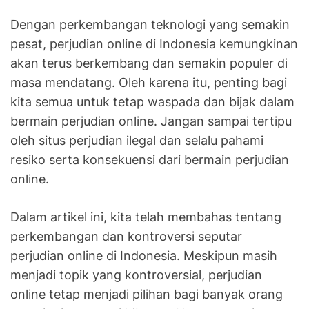
Dengan perkembangan teknologi yang semakin
pesat, perjudian online di Indonesia kemungkinan
akan terus berkembang dan semakin populer di
masa mendatang. Oleh karena itu, penting bagi
kita semua untuk tetap waspada dan bijak dalam
bermain perjudian online. Jangan sampai tertipu
oleh situs perjudian ilegal dan selalu pahami
resiko serta konsekuensi dari bermain perjudian
online.
Dalam artikel ini, kita telah membahas tentang
perkembangan dan kontroversi seputar
perjudian online di Indonesia. Meskipun masih
menjadi topik yang kontroversial, perjudian
online tetap menjadi pilihan bagi banyak orang