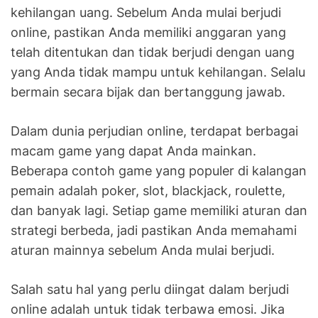
kehilangan uang. Sebelum Anda mulai berjudi
online, pastikan Anda memiliki anggaran yang
telah ditentukan dan tidak berjudi dengan uang
yang Anda tidak mampu untuk kehilangan. Selalu
bermain secara bijak dan bertanggung jawab.
Dalam dunia perjudian online, terdapat berbagai
macam game yang dapat Anda mainkan.
Beberapa contoh game yang populer di kalangan
pemain adalah poker, slot, blackjack, roulette,
dan banyak lagi. Setiap game memiliki aturan dan
strategi berbeda, jadi pastikan Anda memahami
aturan mainnya sebelum Anda mulai berjudi.
Salah satu hal yang perlu diingat dalam berjudi
online adalah untuk tidak terbawa emosi. Jika